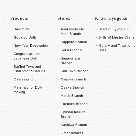
Products
Stores
Know Kyugetsu
Hina Dolls
Asakusabashi
Heart of Kyugetsu
Main Branch
Gogatsu Dolls
Skills of Master Craft
Sapporo Branch
New Year Decoration
History and Tradition o
Soka Branch
Dolls
Congratulate and
Japanese Doll
Sagamihara
Branch
Stuffed Toys and
Character Sundries
Shizuoka Branch
Overseas gift
Nagoya Branch
Materials for Doll-
Osaka Branch
making
Minoh Branch
Fukuoka Branch
Kyushu Kokura
Branch
Kashiwa Branch
Other dealers