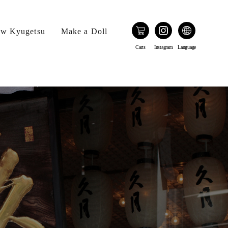
w Kyugetsu
Make a Doll
Carts
Instagram
Language