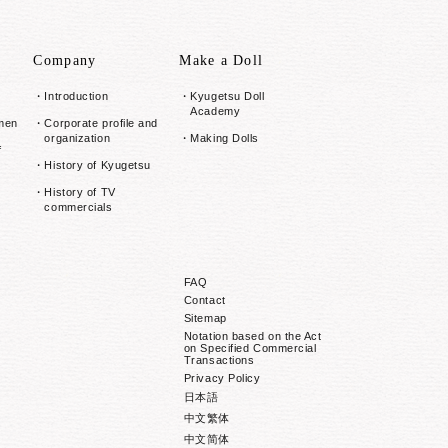
Company
Make a Doll
Introduction
Kyugetsu Doll
Academy
smen
Corporate profile and
organization
Making Dolls
f
History of Kyugetsu
History of TV
commercials
FAQ
Contact
Sitemap
Notation based on the Act
on Specified Commercial
Transactions
Privacy Policy
日本語
中文繁体
中文简体