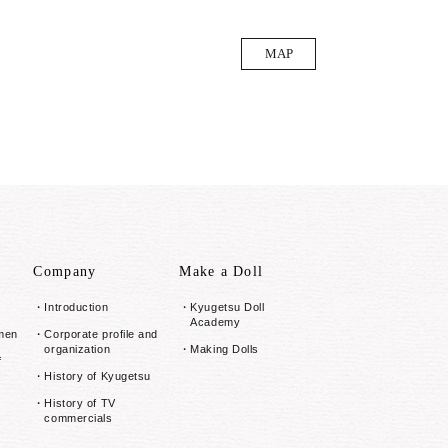
MAP
Company
Make a Doll
Introduction
Kyugetsu Doll
Academy
smen
Corporate profile and
organization
Making Dolls
f
History of Kyugetsu
History of TV
commercials