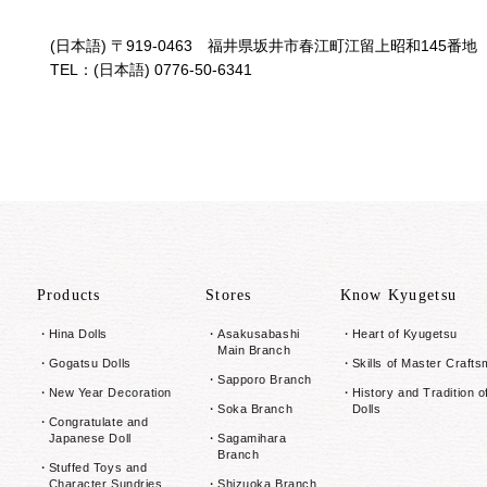
(日本語) 〒919-0463 福井県坂井市春江町江留上昭和145番地
TEL：(日本語) 0776-50-6341
Products
Stores
Know Kyugetsu
Hina Dolls
Asakusabashi
Heart of Kyugetsu
Main Branch
Gogatsu Dolls
Skills of Master Craft
Sapporo Branch
New Year Decoration
History and Tradition o
Soka Branch
Dolls
Congratulate and
Japanese Doll
Sagamihara
Branch
Stuffed Toys and
Character Sundries
Shizuoka Branch