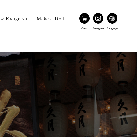
w Kyugetsu
Make a Doll
Carts
Instagram
Language