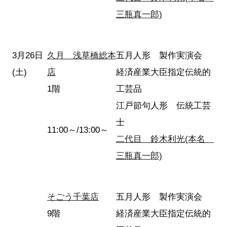
三瓶真一郎)
3月26日
久月 浅草橋総本
五月人形 製作実演会
(土)
店
経済産業大臣指定伝統的
1階
工芸品
江戸節句人形 伝統工芸
士
11:00～/13:00～
二代目 鈴木利光(本名
三瓶真一郎)
そごう千葉店
五月人形 製作実演会
9階
経済産業大臣指定伝統的