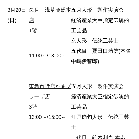
3月20日
久月 浅草橋総本
五月人形 製作実演会
(日)
店
経済産業大臣指定伝統的
1階
工芸品
京人形 伝統工芸士
五代目 粟田口清信(本名
11:00～/13:00～
中嶋伊智郎)
東急百貨店たまプ
五月人形 製作実演会
ラーザ店
経済産業大臣指定伝統的
3階
工芸品
13:00～/15:00～
江戸節句人形 伝統工芸
士
二代目 鈴木利光(本名