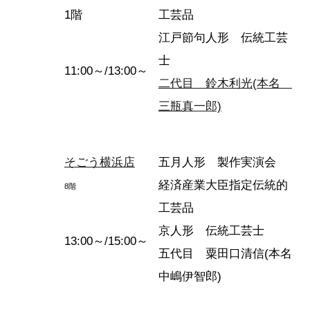
1階
工芸品
江戸節句人形 伝統工芸
士
11:00～/13:00～
二代目 鈴木利光(本名
三瓶真一郎)
そごう横浜店
五月人形 製作実演会
経済産業大臣指定伝統的
8階
工芸品
京人形 伝統工芸士
13:00～/15:00～
五代目 粟田口清信(本名
中嶋伊智郎)