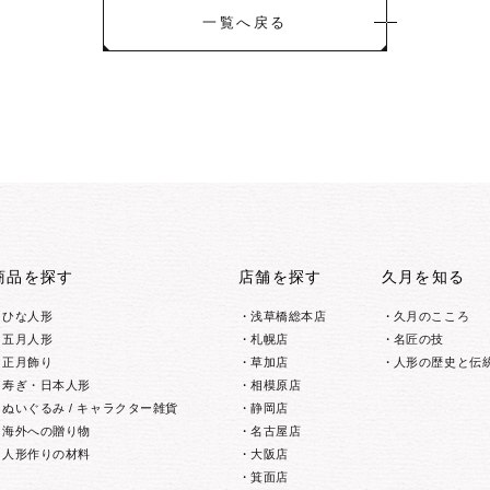
一覧へ戻る
商品を探す
店舗を探す
久月を知る
ひな人形
浅草橋総本店
久月のこころ
五月人形
札幌店
名匠の技
正月飾り
草加店
人形の歴史と伝
寿ぎ・日本人形
相模原店
ぬいぐるみ / キャラクター雑貨
静岡店
海外への贈り物
名古屋店
人形作りの材料
大阪店
箕面店