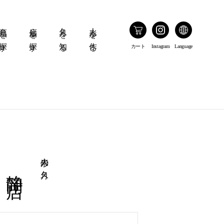
商品を探す
店舗を探す
久月を知る
人形を作る
カート
Instagram
Language
人形の久月
静岡店