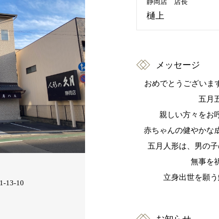
静岡店 店長
樋上
メッセージ
おめでとうございます
五月
親しい方々をお
赤ちゃんの健やかな
五月人形は、男の子
無事を
立身出世を願う
13-10