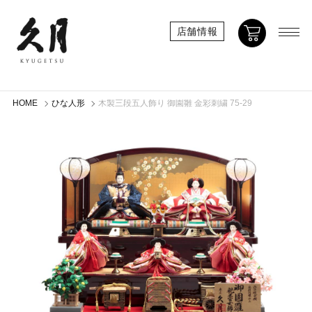
店舗情報
HOME
ひな人形
木製三段五人飾り 御園雛 金彩刺繍 75-29