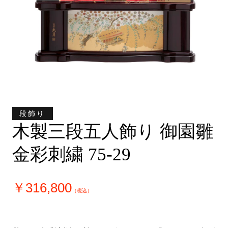
段飾り
木製三段五人飾り 御園雛
金彩刺繍 75-29
￥316,800
（税込）