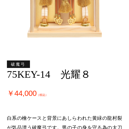
破魔弓
75KEY-14 光耀８
￥44,000
（税込）
白系の檜ケースと背景にあしらわれた黄緑の龍村裂
が気品漂う破魔弓です。男の子の身を守る為の太刀