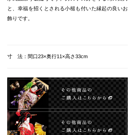
と、幸福を招くとされる小槌も付いた縁起の良いお
飾りです。
寸 法：
間口23×奥行11×高さ33cm