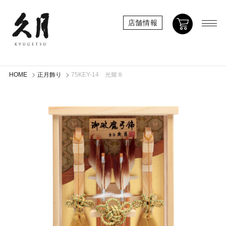
店舗情報
HOME
正月飾り
75KEY-14 光耀８