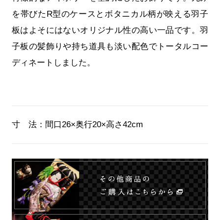
を帯びたR型のケースとボタニカル柄が映える羽子
板はよそにはないオリジナル性の高い一品です。羽
子板の髪飾りや持ち道具も淡い配色でトータルコー
ディネートしました。
寸 法：
間口26×奥行20×高さ42cm