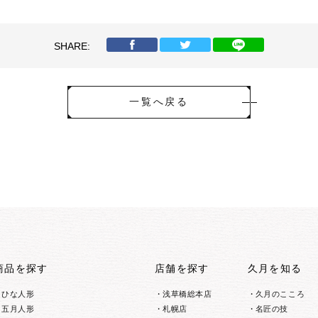
SHARE:
一覧へ戻る
商品を探す
店舗を探す
久月を知る
ひな人形
浅草橋総本店
久月のこころ
五月人形
札幌店
名匠の技