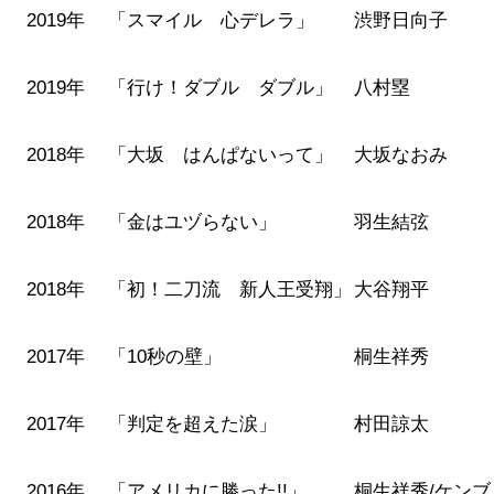
2019年
「スマイル
心
デレラ」
渋野日向子
2019年
「行け！ダブル ダブル」
八村塁
2018年
「大坂 はんぱないって」
大坂なおみ
2018年
「金はユヅらない」
羽生結弦
2018年
「初！二刀流 新人王受翔」
大谷翔平
2017年
「10秒の壁」
桐生祥秀
2017年
「判定を超えた涙」
村田諒太
2016年
「アメリカに勝った!!」
桐生祥秀/ケンブ