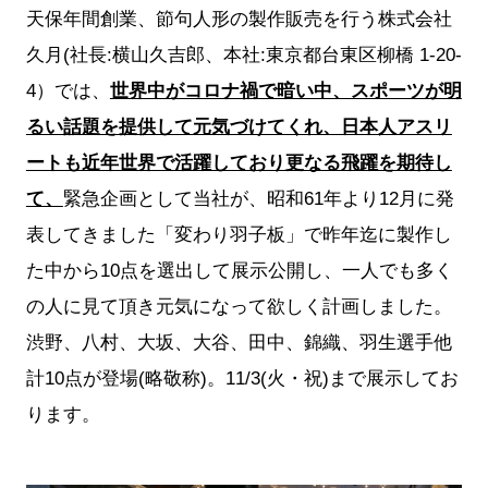
天保年間創業、節句人形の製作販売を行う株式会社
久月(社長:横山久吉郎、本社:東京都台東区柳橋 1-20-
4）では、
世界中がコロナ禍で暗い中、スポーツが明
るい話題を提供して元気づけてくれ、日本人アスリ
ートも近年世界で活躍しており更なる飛躍を期待し
て、
緊急企画として当社が、昭和61年より12月に発
表してきました「変わり羽子板」で昨年迄に製作し
た中から
10点を選出して
展示公開し、一人でも多く
の人に見て頂き元気になって欲しく計画しました。
渋野、八村、大坂、大谷、田中、錦織、羽生選手
他
計10点が登場(略敬称)。11/3(火・祝)まで展示してお
ります。