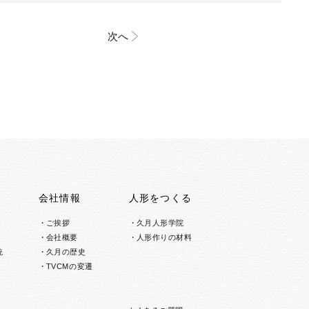
次へ
会社情報
人形をつくる
ご挨拶
久月人形学院
会社概要
人形作りの材料
統
久月の歴史
TVCMの変遷