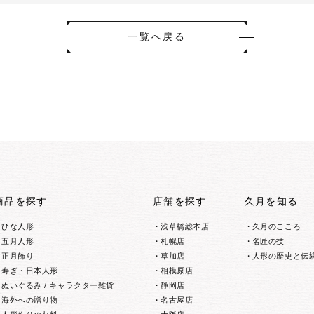
一覧へ戻る
商品を探す
店舗を探す
久月を知る
ひな人形
浅草橋総本店
久月のこころ
五月人形
札幌店
名匠の技
正月飾り
草加店
人形の歴史と伝
寿ぎ・日本人形
相模原店
ぬいぐるみ / キャラクター雑貨
静岡店
海外への贈り物
名古屋店